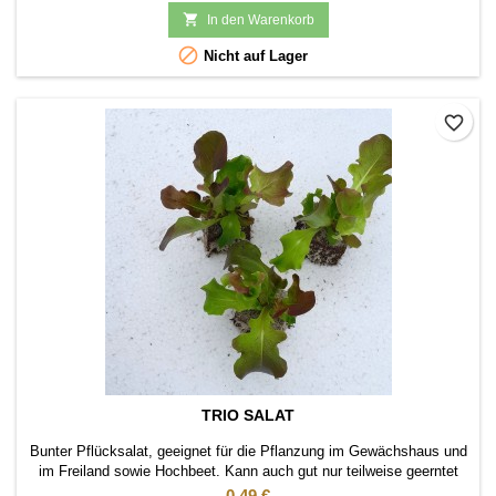

In den Warenkorb

Nicht auf Lager
favorite_border
TRIO SALAT
Bunter Pflücksalat, geeignet für die Pflanzung im Gewächshaus und
im Freiland sowie Hochbeet. Kann auch gut nur teilweise geerntet
werden. Drei verschiedene Blattsalat Sorten in einem Erdballen.
Preis
0,49 €