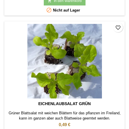

In den Warenkorb

Nicht auf Lager
favorite_border
EICHENLAUBSALAT GRÜN
Grüner Blattsalat mit weichen Blättern für das pflanzen im Freiland,
kann im ganzen aber auch Blattweise geerntet werden.
Pflanzabstand ca 20 cm.
Preis
0,49 €