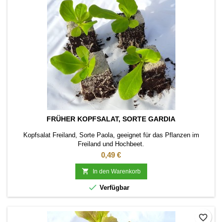
FRÜHER KOPFSALAT, SORTE GARDIA
Kopfsalat Freiland, Sorte Paola, geeignet für das Pflanzen im
Freiland und Hochbeet.
Preis
0,49 €

In den Warenkorb

Verfügbar
favorite_border