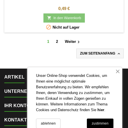
Preis
0,49 €

In den Warenkorb

Nicht auf Lager

1
2
Weiter

ZUM SEITENANFANG

Unser Online-Shop verwendet Cookies, um
ARTIKEL
Ihnen eine möglichst optimale
Benutzererfahrung zu bieten. Wir empfehlen

UNTERNEHMEN
Ihnen, deren Verwendung zu zustimmen, um
Ihren Einkauf in vollen Zügen genießen zu

können. Weitere Informationen zum Thema
IHR KONTO
Cookies und Datenschutz finden Sie
hier
.

KONTAKT
ablehnen
zustimmen