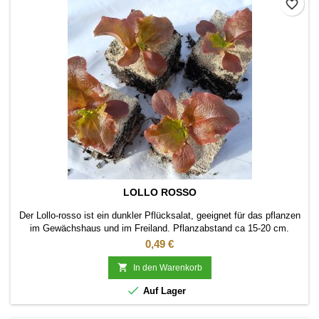
favorite_border
LOLLO ROSSO
Der Lollo-rosso ist ein dunkler Pflücksalat, geeignet für das pflanzen
im Gewächshaus und im Freiland. Pflanzabstand ca 15-20 cm.
Preis
0,49 €

In den Warenkorb

Auf Lager