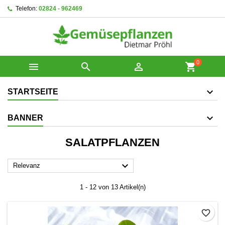
Telefon:
02824 - 962469
0



shopping_cart
STARTSEITE
BANNER
SALATPFLANZEN

Relevanz
1 - 12 von 13 Artikel(n)
favorite_border