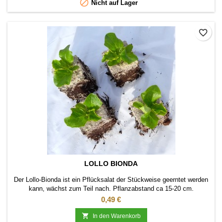

Nicht auf Lager
favorite_border
LOLLO BIONDA
Der Lollo-Bionda ist ein Pflücksalat der Stückweise geerntet werden
kann, wächst zum Teil nach. Pflanzabstand ca 15-20 cm.
Preis
0,49 €

In den Warenkorb