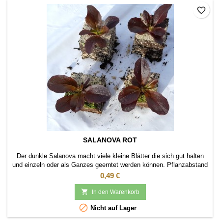
favorite_border
SALANOVA ROT
Der dunkle Salanova macht viele kleine Blätter die sich gut halten
und einzeln oder als Ganzes geerntet werden können. Pflanzabstand
ca 15-20 cm.
Preis
0,49 €

In den Warenkorb

Nicht auf Lager