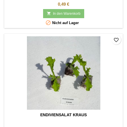
Preis
0,49 €

In den Warenkorb

Nicht auf Lager
favorite_border
ENDIVIENSALAT KRAUS