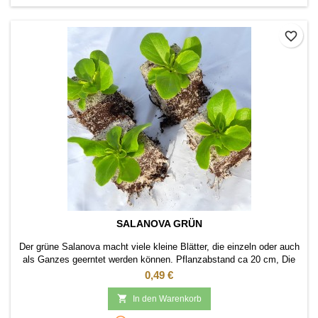
favorite_border
SALANOVA GRÜN
Der grüne Salanova macht viele kleine Blätter, die einzeln oder auch
als Ganzes geerntet werden können. Pflanzabstand ca 20 cm, Die
kleinen Salatblätter bleiben länger frisch.
Preis
0,49 €

In den Warenkorb