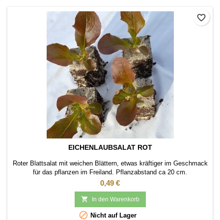
favorite_border
EICHENLAUBSALAT ROT
Roter Blattsalat mit weichen Blättern, etwas kräftiger im Geschmack
für das pflanzen im Freiland. Pflanzabstand ca 20 cm.
Preis
0,49 €

In den Warenkorb

Nicht auf Lager