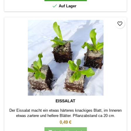

Auf Lager
favorite_border
EISSALAT
Der Eissalat macht ein etwas härteres knackiges Blatt, im Inneren
etwas zartere und hellere Blätter. Pflanzabstand ca 20 cm.
Pflanzung im Freiland.
Preis
0,49 €