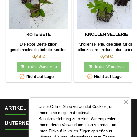
ROTE BETE
KNOLLEN SELLERIE
Die Rote Beete bildet
Knollensellerie, geeignet für das
geschmackvolle tiefrote Knollen.
pflanzen im Freiland, darf keinen
Frost haben sonst bildet sie
Preis
Preis
0,49 €
0,49 €
keine Knolle.


In den Warenkorb
In den Warenkorb


Nicht auf Lager
Nicht auf Lager

Unser Online-Shop verwendet Cookies, um
ARTIKEL
Ihnen eine möglichst optimale
Benutzererfahrung zu bieten. Wir empfehlen

UNTERNEHMEN
Ihnen, deren Verwendung zu zustimmen, um
Ihren Einkauf in vollen Zügen genießen zu