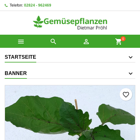
Telefon:
02824 - 962469
0



shopping_cart
STARTSEITE
BANNER
favorite_border