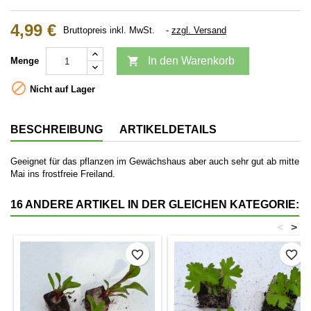
4,99 €
Bruttopreis inkl. MwSt.
zzgl. Versand

In den Warenkorb
Menge

Nicht auf Lager
BESCHREIBUNG
ARTIKELDETAILS
Geeignet für das pflanzen im Gewächshaus aber auch sehr gut ab mitte
Mai ins frostfreie Freiland.
16 ANDERE ARTIKEL IN DER GLEICHEN KATEGORIE:
<
>
favorite_border
favorite_border