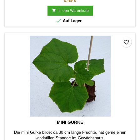
0,49 €

In den Warenkorb

Auf Lager
favorite_border
MINI GURKE
Die mini Gurke bildet ca 30 cm lange Früchte, hat gerne einen
windstillen Standort im Gewächshaus.