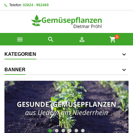
Telefon:
02824 - 962469
0



shopping_cart
KATEGORIEN
BANNER