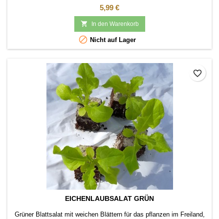
Preis
5,99 €

In den Warenkorb

Nicht auf Lager
favorite_border
EICHENLAUBSALAT GRÜN
Grüner Blattsalat mit weichen Blättern für das pflanzen im Freiland,