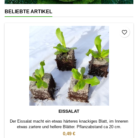
BELIEBTE ARTIKEL
favorite_border
EISSALAT
Der Eissalat macht ein etwas härteres knackiges Blatt, im Inneren
etwas zartere und hellere Blätter. Pflanzabstand ca 20 cm.
Pflanzung im Freiland.
Preis
0,49 €